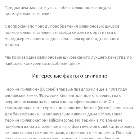
Предлагаем заказать у нас любые силиконовые шнуры
прямоугольного сечения.
С вопросами по поводу приобретения силиконовых шнуров
прямоугольного сечения вы всегда сможете обратиться к
менеджерам нашего отдела сбыта или производственного
отдела.
Мы производим силиконовые шнуры самого лучшего качества, по
наиболее конкурентоспособным ценам.
Интересные факты о силиконе
Термин «силикон» (silicone) впервые предложил ещё в 1901 году
английский химик Фредерик Киппинг для другого вещества с
непроизносимым названием «полидифенилсилоксан». Он
сформировал этот термин по аналогии с ketone (кетон), принятым
для бензофенона. Первоначально Киппинг даже использовал
термин «силикокетон» (silicoketone). Но термин в то время не
прижился из-за заложенной в него фактической ошибки, поскольку
кетоны являются мономерами, а силикокетон – полимер. Полный
аналог кетона по структуре - силанон. Нередки ошибки при