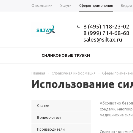
О компании
Услуги
Сферы применения
Видео
8 (495) 118-23-02
8 (999) 714-68-68
sales@siltax.ru
СИЛИКОНОВЫЕ ТРУБКИ
Главная
-
Справочная информация
-
Сферы применен
Использование си
Абсолютно безопа
Статьи
средами, многокр
медицинские сили
Вопрос-ответ
Производители
Силикон - кремни