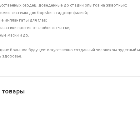
усственных сердец, доведенные до стадии опытов на животных;
емые системы для борьбы с гидроцефалией;
е имплантаты для глаз;
пластики против отслойки сетчатки;
ные маски и др.
ицине большое будущее: искусственно созданный человеком чудесный
ь здоровье.
 товары