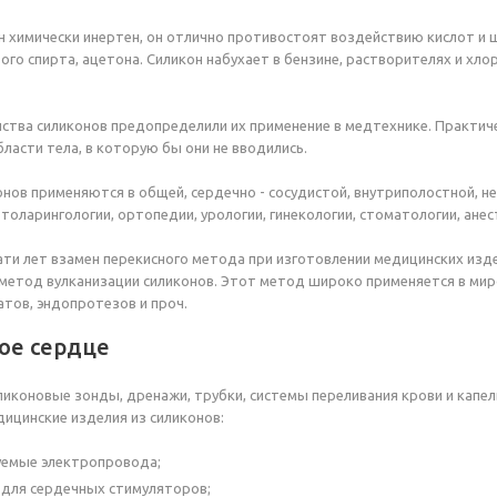
н химически инертен, он отлично противостоят воздействию кислот и щ
ого спирта, ацетона. Силикон набухает в бензине, растворителях и хл
тва силиконов предопределили их применение в медтехнике. Практичес
бласти тела, в которую бы они не вводились.
онов применяются в общей, сердечно - сосудистой, внутриполостной, н
оларингологии, ортопедии, урологии, гинекологии, стоматологии, анест
ти лет взамен перекисного метода при изготовлении медицинских изд
 метод вулканизации силиконов. Этот метод широко применяется в ми
атов, эндопротезов и проч.
ое сердце
ликоновые зонды, дренажи, трубки, системы переливания крови и капе
ицинские изделия из силиконов:
уемые электропровода;
для сердечных стимуляторов;