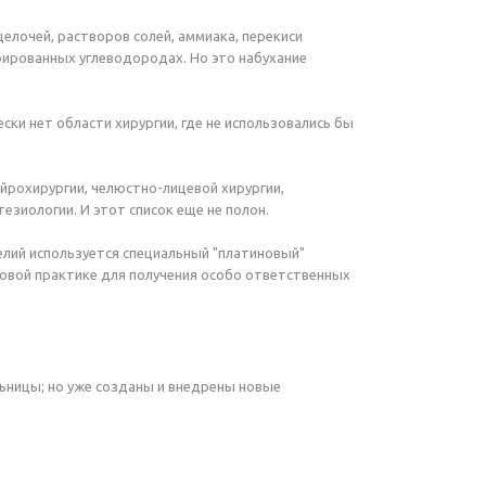
елочей, растворов солей, аммиака, перекиси
орированных углеводородах. Но это набухание
ки нет области хирургии, где не использовались бы
ейрохирургии, челюстно-лицевой хирургии,
езиологии. И этот список еще не полон.
елий используется специальный "платиновый"
ровой практике для получения особо ответственных
льницы; но уже созданы и внедрены новые