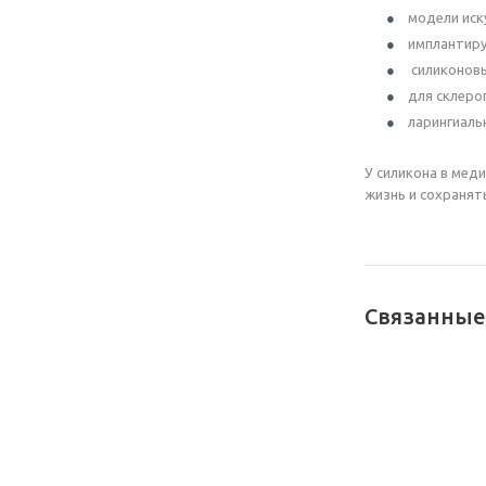
модели иск
имплантиру
силиконовы
для склеро
ларингиаль
У силикона в мед
жизнь и сохранят
Связанные