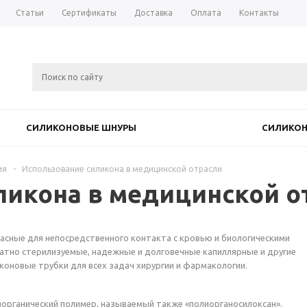
Статьи
Сертификаты
Доставка
Оплата
Контакты
СИЛИКОНОВЫЕ ШНУРЫ
СИЛИКО
ия
-
Использование силикона в медицинской отрасли
ликона в медицинской о
сные для непосредственного контакта с кровью и биологическими
атно стерилизуемые, надежные и долговечные капиллярные и другие
коновые трубки для всех задач хирургии и фармакологии.
йорганический полимер, называемый также «полиорганосилоксан».