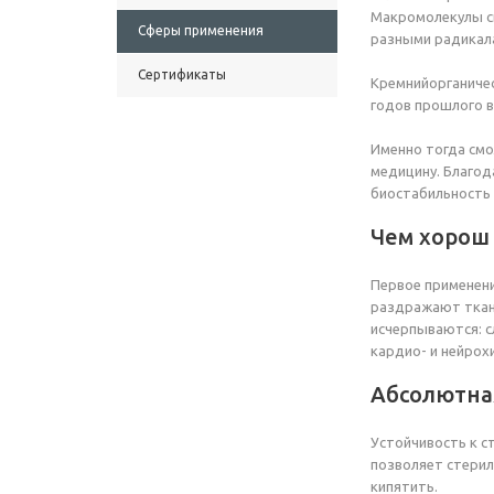
Макромолекулы си
Сферы применения
разными радикал
Сертификаты
Кремнийорганиче
годов прошлого в
Именно тогда смо
медицину. Благод
биостабильность 
Чем хорош 
Первое применени
раздражают ткани
исчерпываются: с
кардио- и нейрохи
Абсолютна
Устойчивость к с
позволяет стерил
кипятить.