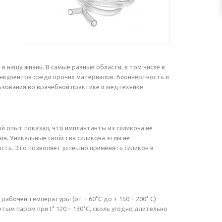
 нашу жизнь. В самые разные области, в том числе в
конкурентов среди прочих материалов. Биоинертность и
ьзования во врачебной практике и медтехнике.
ой опыт показал, что имплантанты из силикона не
ия. Уникальные свойства силикона этим не
сть. Это позволяет успешно применять силикон в
абочей температуры (от – 60˚C до + 150 – 200˚ C)
тым паром при t˚ 120 – 130˚C, сколь угодно длительно