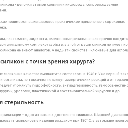
ликона - цепочки атомов кремния и кислорода, сопровождаемые
ами.
ские полимеры нашли широкое практическое применение с сороковых
ека.
лы, пластмассы, жидкости, силиконовые резины начали прочно входить в
аря уникальному комплексу свойств, в этой отрасли силикон не имеет 
силикона не знают аналогов. А ведь эти свойства - ключевые для испол
силикон с точки зрения хирурга?
е силикона в качестве имплантата состоялось в 1948 г. Уже первый так
 организма, не токсичны, не влекут аллергических реакций и отторжен
ледует упомянуть гидрофобность, антиадгезионность, гемосовместимо
рургии, урологии, пластической и восстановительной хирургии и др.
я стерильность
терилизации – одно из важных достоинств силикона. Широкий диапазон р
изовать силиконовые изделия воздухом при 180˚ C, в автоклаве перегре