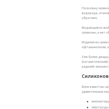
Поскольку силико
водорода, этилов
обратимо.
Выдающиеся свойс
силиконы, и нет о
Изделия из силик
офтальмологии, от
Уже более двадца
(каталитический)
изделий: имплант
Силиконов
Всем известны си
удивительные мед
имплантир
электроды 